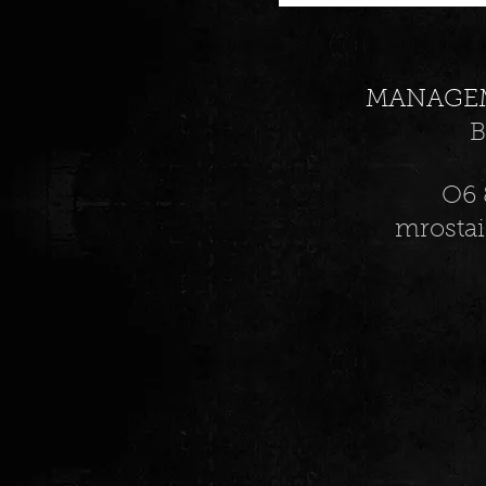
MANAGE
O6 
mrosta